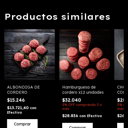
Productos similares
ALBONDIGA DE
Hamburguesa de
CHOR
CORDERO
cordero x12 unidades
COR
$15.246
$32.040
$28.
3% OFF
comprando 3 o
3% OF
$13.721,40
con
más
más
Efectivo
$28.836
$26.
con
Efectivo
Comprar