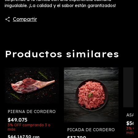
inigualable. ¡La calidad y el sabor están garantizados!
Compartir
Productos similares
PIERNA DE CORDERO
ASAD
$49.075
$56.
3% OFF
comprando 3 o
3% OF
más
PICADA DE CORDERO
más
$44.167,50
con