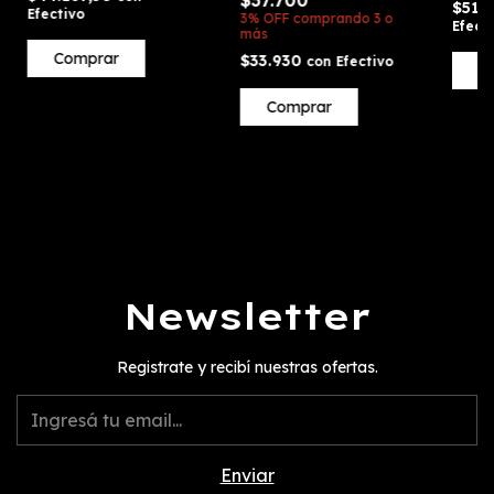
$37.700
$51.
Efectivo
3% OFF
comprando 3 o
Efect
más
Comprar
$33.930
con
Efectivo
C
Comprar
Newsletter
Registrate y recibí nuestras ofertas.