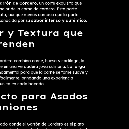
Garrón de Cordero
, un corte exquisito que
mejor de la carne de cordero. Esta parte
 pata, aunque menos carnosa que la parte
econocida por su
sabor intenso y auténtico
.
r y Textura que
renden
ordero combina carne, hueso y cartílago, lo
te en una verdadera joya culinaria. La
larga
ndamental para que la carne se torne suave y
fácilmente, brindando una experiencia
única en cada bocado.
ecto para Asados
uniones
ado donde el Garrón de Cordero es el plato