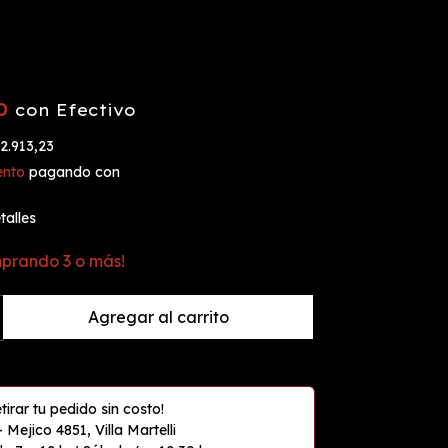
60
con
Efectivo
2.913,23
ento
pagando con
alles
prando 3 o más!