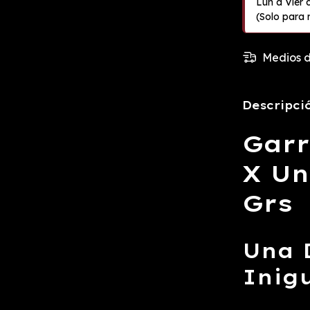
Medios d
Descripci
Garr
X Un
Grs
Una 
Inig