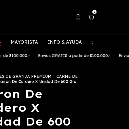
0
S
MAYORISTA
INFO & AYUDA
CONTACTO
0.000.-
Envíos GRATIS a partir de $100.000.-
Envíos GRATIS
ES DE GRANJA PREMIUM
.
CARNE DE
arron De Cordero X Unidad De 600 Grs
ron De
dero X
dad De 600