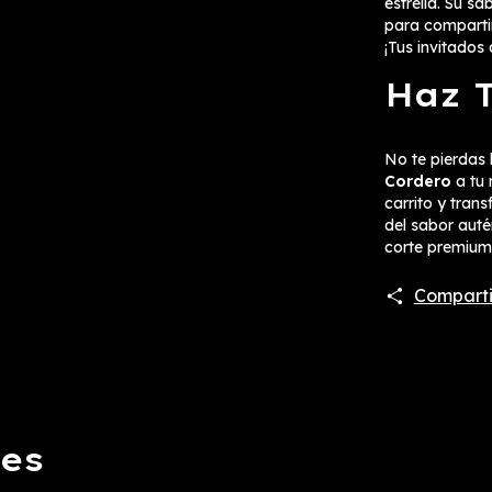
estrella. Su s
para comparti
¡Tus invitados
Haz 
No te pierdas 
Cordero
a tu 
carrito y tran
del sabor auté
corte premium
Comparti
res