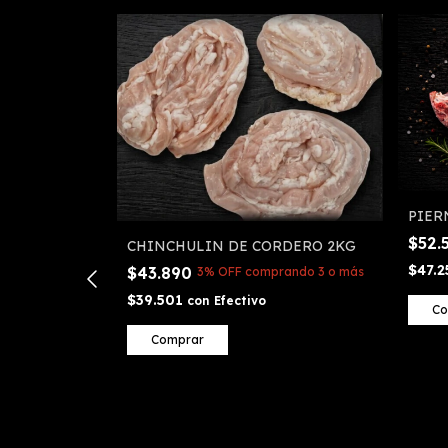
PIER
$52.
CHINCHULIN DE CORDERO 2KG
$47.
$43.890
3% OFF
comprando 3 o más
$39.501
con
Efectivo
Co
O DE
ando 3 o más