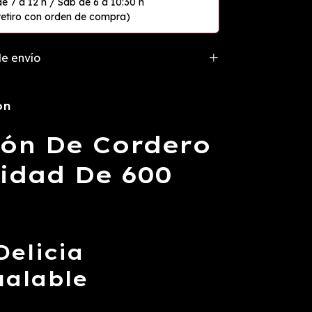
e envío
ón
ón De Cordero
idad De 600
Delicia
ualable