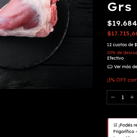
Grs
$19.684
$17.715,
12
cuotas de
$
10% de descu
Efectivo
Ver más det
¡3% OFF com