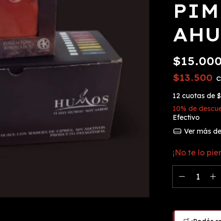
PIM
AH
$15.00
$13.500
12
cuotas de
$
10% de descu
Efectivo
Ver más det
¡No te lo pie