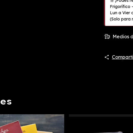
Medios d
Comparti
res