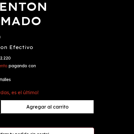
ENTON
UMADO
0
con
Efectivo
2.220
ento
pagando con
alles
rdas, es el último!