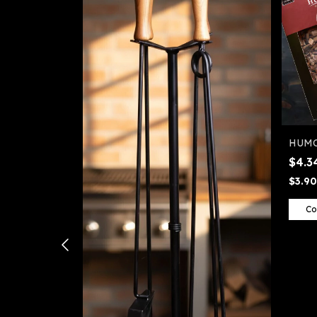
ero inox
HUMO
$4.
$3.9
Co