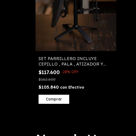
SET PARRILLERO INCLUYE
CEPILLO , PALA , ATIZADOR Y
PINZA
$117.600
-
28
%
OFF
$162.600
$105.840
con
Efectivo