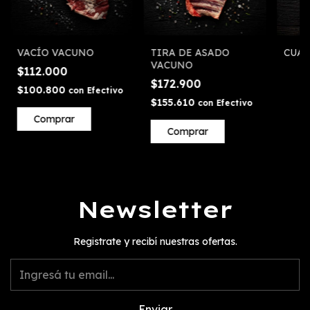
VACÍO VACUNO
TIRA DE ASADO
CUA
VACUNO
$112.000
$172.900
$100.800
con
Efectivo
$155.610
con
Efectivo
Comprar
Newsletter
Registrate y recibí nuestras ofertas.